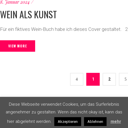
8. Januar 2024
WEIN ALS KUNST
Für ein fiktives Wein-Buch habe ich dieses Cover gestaltet. 
VIEW MORE
1
2
Diese Webseite verwendet Cookies, um das Surferlebnis
angenehmer zu gestalten. Wenn das nicht okay ist, kann das
hier abgelehnt werden.
mehr
Akzeptieren
Ablehnen
Impressu
© 2024 Valentina Morrone. All Rights Reserved.