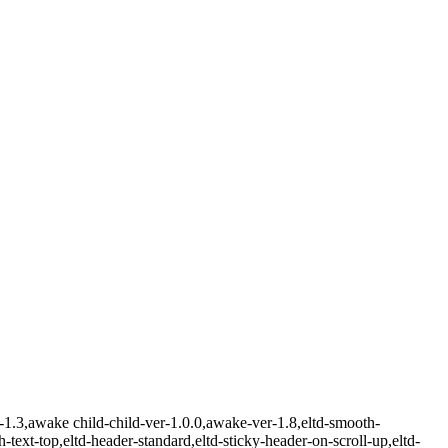
-1.3,awake child-child-ver-1.0.0,awake-ver-1.8,eltd-smooth-
sh-text-top,eltd-header-standard,eltd-sticky-header-on-scroll-up,eltd-