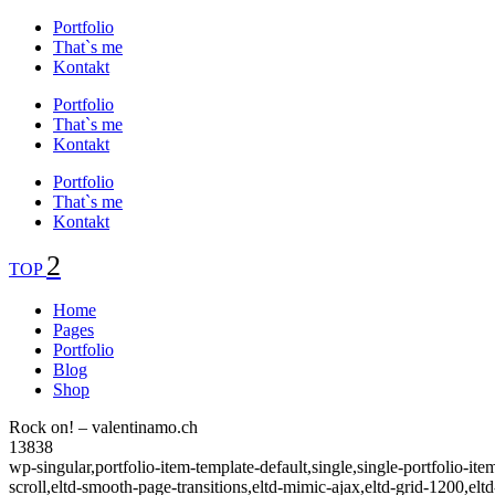
Portfolio
That`s me
Kontakt
Portfolio
That`s me
Kontakt
Portfolio
That`s me
Kontakt
TOP
Home
Pages
Portfolio
Blog
Shop
Rock on! – valentinamo.ch
13838
wp-singular,portfolio-item-template-default,single,single-portfolio-
scroll,eltd-smooth-page-transitions,eltd-mimic-ajax,eltd-grid-1200,eltd-