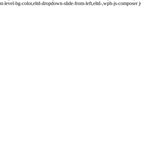
rst-level-bg-color,eltd-dropdown-slide-from-left,eltd-,wpb-js-composer