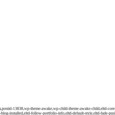
item,postid-13838,wp-theme-awake,wp-child-theme-awake-child,eltd-core
blog-installed,eltd-follow-portfolio-info,eltd-default-style,eltd-fade-pu